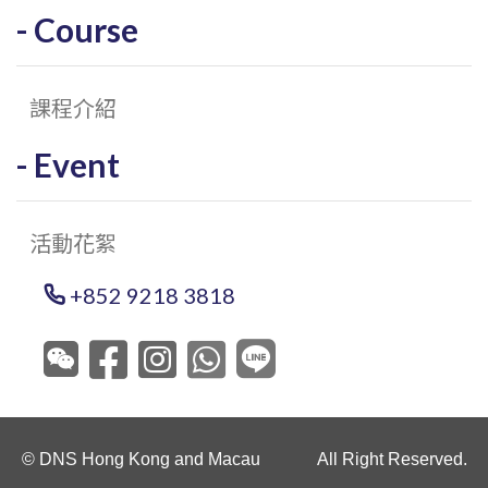
Course
課程介紹
Event
活動花絮
+852 9218 3818
© DNS Hong Kong and Macau All Right Reserved.