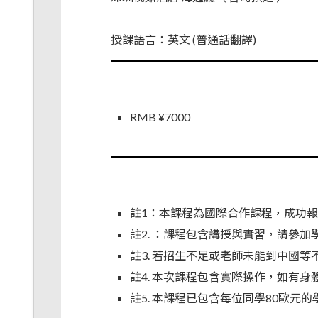
授課語言：英文 (普通話翻譯)
RMB ¥7000
註1：本課程為國際合作課程，成功
註2. ：課程包含講授與實習，請參
註3. 若招生不足或老師未能到中國
註4. 本次課程包含實際操作，如有
註5. 本課程已包含每位同學80歐元