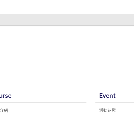
urse
Event
介紹
活動花絮