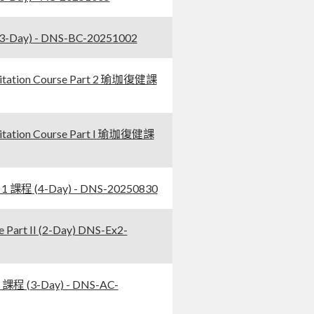
Day) - DNS-BC-20251002
ation Course Part 2 瑜珈復健課
ation Course Part I 瑜珈復健課
 課程 (4-Day) - DNS-20250830
t II (2-Day) DNS-Ex2-
程 (3-Day) - DNS-AC-