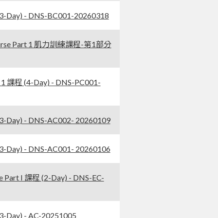
Day) - DNS-BC001-20260318
ourse Part 1 肌力訓練課程-第1部分
 課程 (4-Day) - DNS-PC001-
ay) - DNS-AC002- 20260109
ay) - DNS-AC001- 20260106
rt I 課程 (2-Day) - DNS-EC-
ay) - AC-20251005