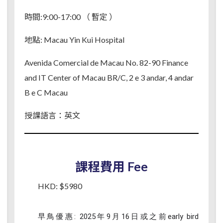
時間:9:00-17:00 （ 暫定 ）
地點: Macau Yin Kui Hospital
Avenida Comercial de Macau No. 82-90 Finance
and IT Center of Macau BR/C, 2 e 3 andar, 4 andar
B e C Macau
授課語言：英文
課程費用 Fee
HKD: $5980
早鳥優惠: 2025年9月16日或之前early bird