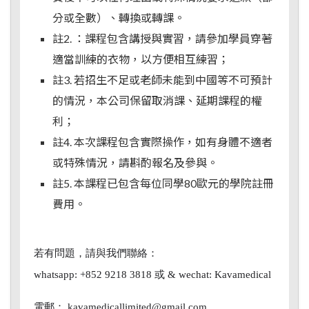
分或全數）、轉換或轉課。
註2. ：課程包含講授與實習，請參加學員穿著
適當訓練的衣物，以方便相互練習；
註3. 若招生不足或老師未能到中國等不可預計
的情況，本公司保留取消課、延期課程的權
利；
註4. 本次課程包含實際操作，如有身體不適者
或特殊情況，請斟酌報名及參與。
註5. 本課程已包含每位同學80歐元的學院註冊
費用。
若有問題，請與我們聯絡：
whatsapp: +852 9218 3818 或
& wechat: Kavamedical
電郵： kavamedicallimited@gmail.com