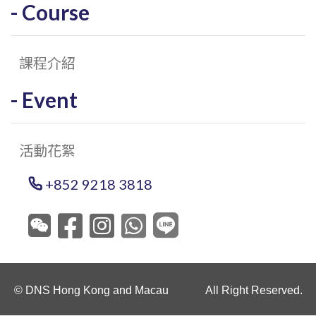
Course
課程介紹
Event
活動花絮
+852 9218 3818
© DNS Hong Kong and Macau All Right Reserved.