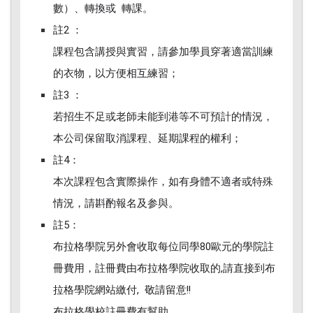
數）、轉換或 轉課。
註2 ：
課程包含講授與實習，請參加學員穿著適當訓練
的衣物，以方便相互練習；
註3 ：
若招生不足或老師未能到港等不可預計的情況，
本公司保留取消課程、延期課程的權利；
註4：
本次課程包含實際操作，如有身體不適者或特殊
情況，請斟酌報名及参與。
註5：
布拉格學院另外會收取每位同學80歐元的學院註
冊費用，註冊費由布拉格學院收取的,請直接到布
拉格學院網站繳付, 敬請留意!!
布拉格學校註冊費有幫助