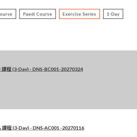
Course
Paedi Course
Exercise Series
1-Day
程 (3-Day) - DNS-BC001-20270324
 (3-Day) - DNS-AC001 -20270116