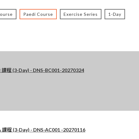
Course
Paedi Course
Exercise Series
1-Day
程 (3-Day) - DNS-BC001-20270324
 (3-Day) - DNS-AC001 -20270116