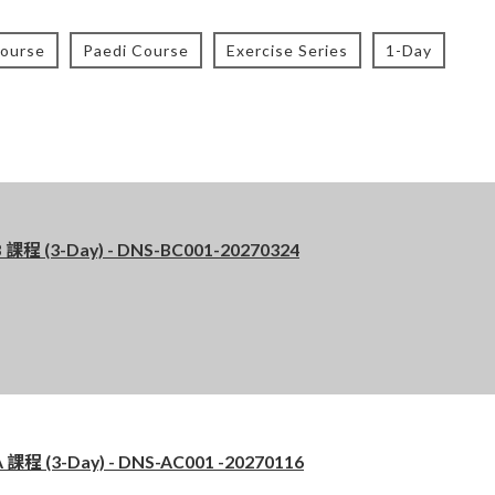
Course
Paedi Course
Exercise Series
1-Day
程 (3-Day) - DNS-BC001-20270324
 (3-Day) - DNS-AC001 -20270116