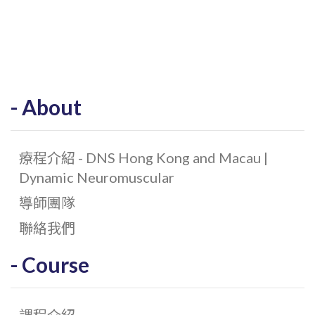
About
療程介紹 - DNS Hong Kong and Macau |
Dynamic Neuromuscular
導師團隊
聯絡我們
Course