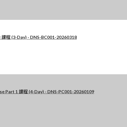
程 (3-Day) - DNS-BC001-20260318
art 1 課程 (4-Day) - DNS-PC001-20260109