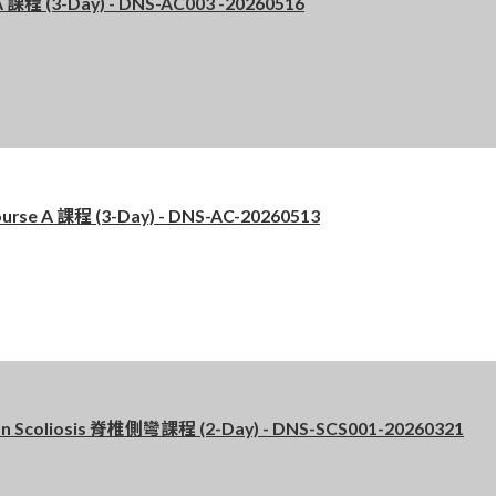
 (3-Day) - DNS-AC003 -20260516
 A 課程 (3-Day) - DNS-AC-20260513
Scoliosis 脊椎側彎課程 (2-Day) - DNS-SCS001-20260321