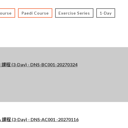
Course
Paedi Course
Exercise Series
1-Day
程 (3-Day) - DNS-BC001-20270324
 (3-Day) - DNS-AC001 -20270116